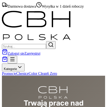
Darmowa dostawa
Wysyłka w 1 dzień roboczy
Zaloguj się
Zarejestruj
Kategorie
Promocje
Chenice
Color Clean
6 Zero
Trwają prace nad