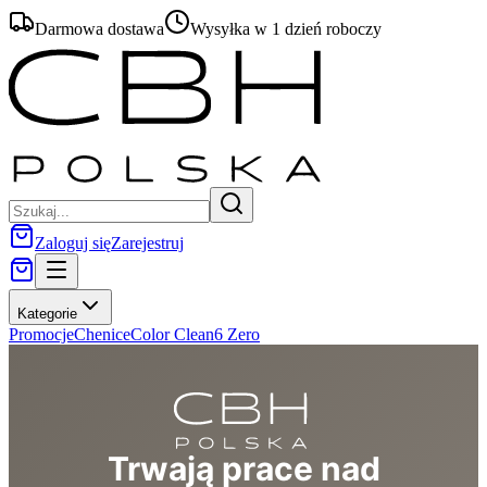
Darmowa dostawa
Wysyłka w 1 dzień roboczy
Zaloguj się
Zarejestruj
Kategorie
Promocje
Chenice
Color Clean
6 Zero
Trwają prace nad