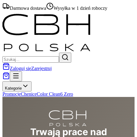
Darmowa dostawa
Wysyłka w 1 dzień roboczy
Zaloguj się
Zarejestruj
Kategorie
Promocje
Chenice
Color Clean
6 Zero
Trwają prace nad