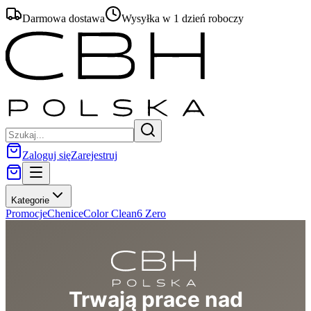
Darmowa dostawa
Wysyłka w 1 dzień roboczy
Zaloguj się
Zarejestruj
Kategorie
Promocje
Chenice
Color Clean
6 Zero
Trwają prace nad