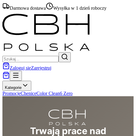
Darmowa dostawa
Wysyłka w 1 dzień roboczy
Zaloguj się
Zarejestruj
Kategorie
Promocje
Chenice
Color Clean
6 Zero
Trwają prace nad