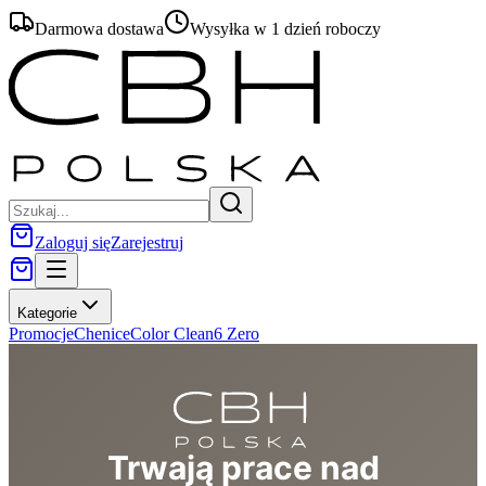
Darmowa dostawa
Wysyłka w 1 dzień roboczy
Zaloguj się
Zarejestruj
Kategorie
Promocje
Chenice
Color Clean
6 Zero
Trwają prace nad