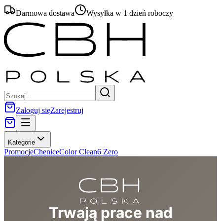
Darmowa dostawa
Wysyłka w 1 dzień roboczy
Zaloguj się
Zarejestruj
Kategorie
Promocje
Chenice
Color Clean
6 Zero
Trwają prace nad