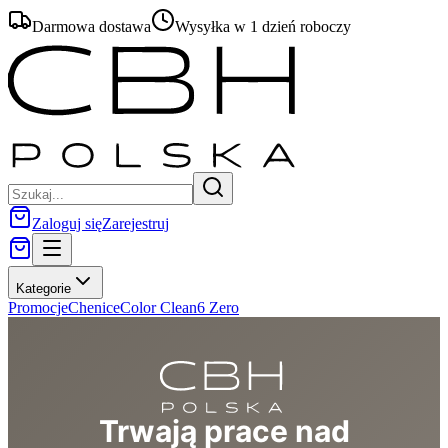
Darmowa dostawa
Wysyłka w 1 dzień roboczy
Zaloguj się
Zarejestruj
Kategorie
Promocje
Chenice
Color Clean
6 Zero
Trwają prace nad